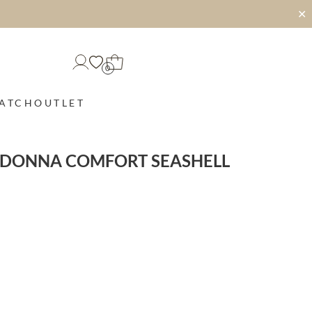
✕
0
MATCH
OUTLET
ADONNA COMFORT SEASHELL