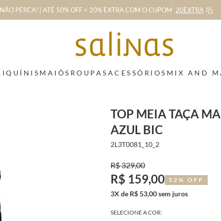
NÃO PERCA! | ATÉ 50% OFF + 20% EXTRA
COM O CUPOM
20EXTRA
BIQUÍNIS
MAIÔS
ROUPAS
ACESSÓRIOS
MIX AND 
TOP MEIA TAÇA M
AZUL BIC
2L3T0081_10_2
R$ 329,00
R$ 159,00
52% OFF
3X de R$ 53,00 sem juros
SELECIONE A COR: