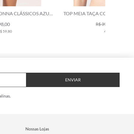
OP MEIA TAÇA COMFORT ALLURE AZUL SECO
TOP MEIA
R$ 239,00
R$ 399,00
4x de R$ 59,75
ENVIAR
linas.
Nossas Lojas