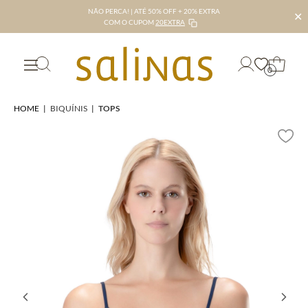
NÃO PERCA! | ATÉ 50% OFF + 20% EXTRA
✕
COM O CUPOM
20EXTRA
0
HOME
|
BIQUÍNIS
|
TOPS