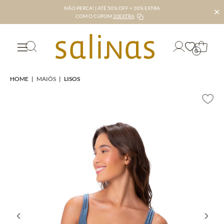
NÃO PERCA! | ATÉ 50% OFF + 20% EXTRA
✕
COM O CUPOM
20EXTRA
0
HOME
|
MAIÔS
|
LISOS