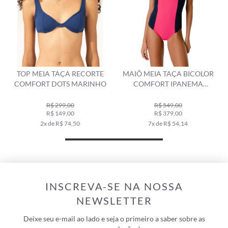
 TAÇA RECORTE
MAIÔ MEIA TAÇA BICOLOR
MAIÔ MEIA T
 DOTS MARINHO
COMFORT IPANEMA
CLÁSSICOS
MARINHO
$ 299,00
R$ 549,00
$ 149,00
R$ 379,00
R$ 53
de R$ 74,50
7x de R$ 54,14
10x de R
INSCREVA-SE NA NOSSA
NEWSLETTER
Deixe seu e-mail ao lado e seja o primeiro a saber sobre as