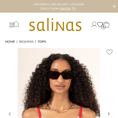
NÃO PERCA! | ATÉ 50% OFF + 20% EXTRA
✕
COM O CUPOM
20EXTRA
0
HOME
|
BIQUÍNIS
|
TOPS