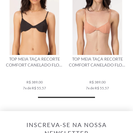
TOP MEIA TAÇA RECORTE
TOP MEIA TAÇA RECORTE
W
COMFORT CANELADO FLOW
COMFORT CANELADO GEO
SALMAO
CINZA CLARO
R$ 389,00
R$ 459,00
7x de R$ 55,57
9x de R$ 51,00
INSCREVA-SE NA NOSSA