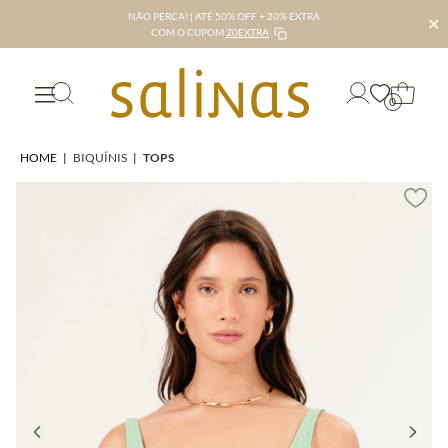
NÃO PERCA! | ATÉ 50% OFF + 20% EXTRA
✕
COM O CUPOM
20EXTRA
0
HOME
|
BIQUÍNIS
|
TOPS