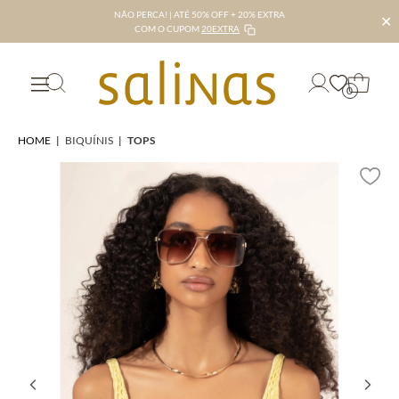
NÃO PERCA! | ATÉ 50% OFF + 20% EXTRA
✕
COM O CUPOM
20EXTRA
0
HOME
|
BIQUÍNIS
|
TOPS