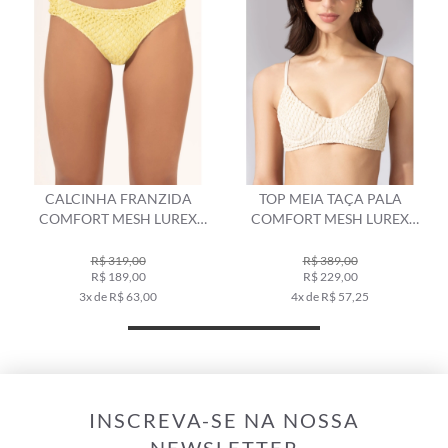
CALCINHA FRANZIDA
TOP MEIA TAÇA PALA
Ê
COMFORT MESH LUREX
COMFORT MESH LUREX
AMARELO CLARO
NATURAL
R$ 319,00
R$ 389,00
R$ 189,00
R$ 229,00
3x de R$ 63,00
4x de R$ 57,25
INSCREVA-SE NA NOSSA