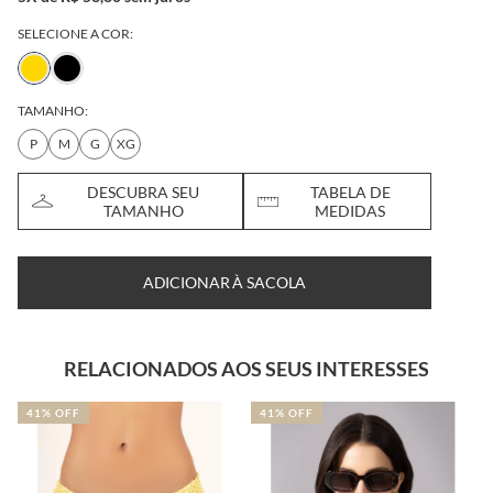
SELECIONE A COR:
TAMANHO:
P
M
G
XG
DESCUBRA SEU
TABELA DE
TAMANHO
MEDIDAS
ADICIONAR À SACOLA
RELACIONADOS AOS SEUS INTERESSES
41% OFF
41% OFF