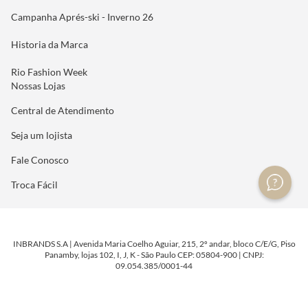
Campanha Aprés-ski - Inverno 26
Historia da Marca
Rio Fashion Week
Nossas Lojas
Central de Atendimento
Seja um lojista
Fale Conosco
Troca Fácil
INBRANDS S.A | Avenida Maria Coelho Aguiar, 215, 2º andar, bloco C/E/G, Piso
Panamby, lojas 102, I, J, K - São Paulo CEP: 05804-900 | CNPJ:
09.054.385/0001-44
DESENVOLVIDO POR
TECNOLOGIA