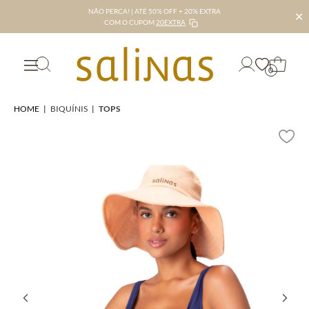
NÃO PERCA! | ATÉ 50% OFF + 20% EXTRA
✕
COM O CUPOM
20EXTRA
0
HOME
|
BIQUÍNIS
|
TOPS