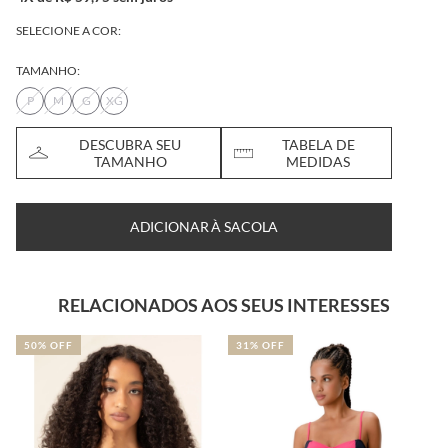
SELECIONE A COR:
TAMANHO:
P
M
G
XG
DESCUBRA SEU
TABELA DE
TAMANHO
MEDIDAS
ADICIONAR À SACOLA
RELACIONADOS AOS SEUS INTERESSES
50% OFF
31% OFF