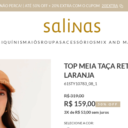
NÃO PERCA! | ATÉ 50% OFF + 20% EXTRA
COM O CUPOM
20EXTRA
BIQUÍNIS
MAIÔS
ROUPAS
ACESSÓRIOS
MIX AND 
TOP MEIA TAÇA R
LARANJA
61STY10783_08_1
R$ 319,00
R$ 159,00
50% OFF
3X de R$ 53,00 sem juros
SELECIONE A COR: