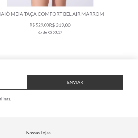
AIÔ MEIA TAÇA COMFORT BEL AIR MARROM
TOP M
R$ 319,00
R$ 529,00
6x de R$ 53,17
ENVIAR
linas.
Nossas Lojas