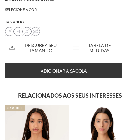
SELECIONE A COR:
TAMANHO:
P
M
G
XG
DESCUBRA SEU
TABELA DE
TAMANHO
MEDIDAS
ADICIONAR À SACOLA
RELACIONADOS AOS SEUS INTERESSES
31% OFF