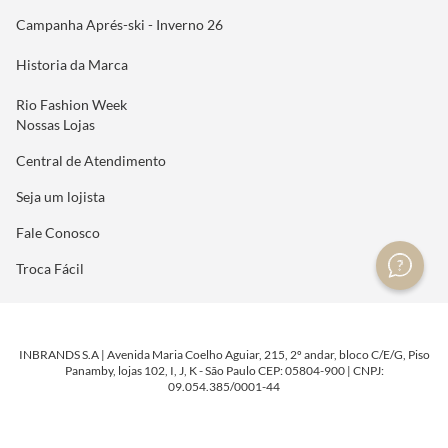
Campanha Aprés-ski - Inverno 26
Historia da Marca
Rio Fashion Week
Nossas Lojas
Central de Atendimento
Seja um lojista
Fale Conosco
Troca Fácil
INBRANDS S.A | Avenida Maria Coelho Aguiar, 215, 2º andar, bloco C/E/G, Piso
Panamby, lojas 102, I, J, K - São Paulo CEP: 05804-900 | CNPJ:
09.054.385/0001-44
DESENVOLVIDO POR
TECNOLOGIA