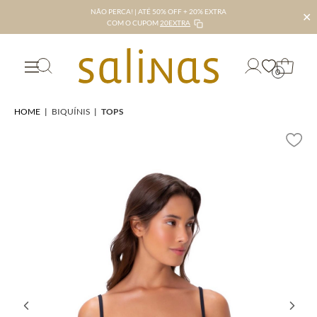
NÃO PERCA! | ATÉ 50% OFF + 20% EXTRA
✕
COM O CUPOM
20EXTRA
0
HOME
|
BIQUÍNIS
|
TOPS