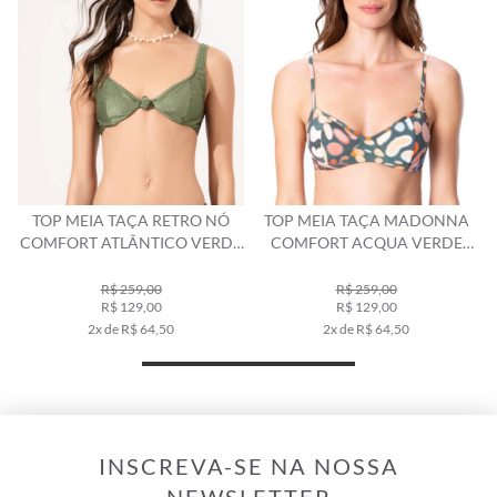
TOP MEIA TAÇA MADONNA
TOP MEIA TAÇA MADONNA
E
COMFORT ACQUA VERDE
COMFORT BOBBY VERDE
MILITAR
MILITAR
R$ 259,00
R$ 339,00
R$ 129,00
R$ 169,00
2x de R$ 64,50
3x de R$ 56,33
INSCREVA-SE NA NOSSA