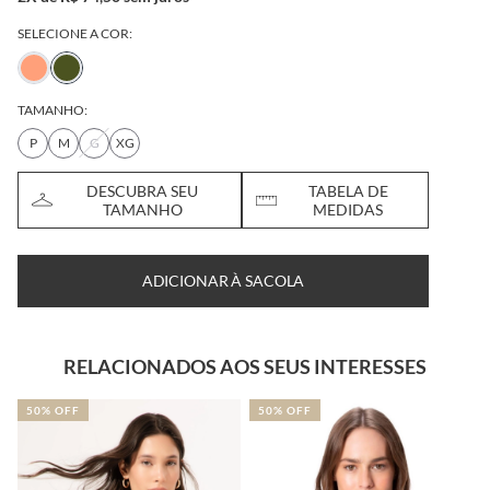
SELECIONE A COR:
TAMANHO:
P
M
G
XG
DESCUBRA SEU
TABELA DE
TAMANHO
MEDIDAS
ADICIONAR À SACOLA
RELACIONADOS AOS SEUS INTERESSES
50% OFF
50% OFF