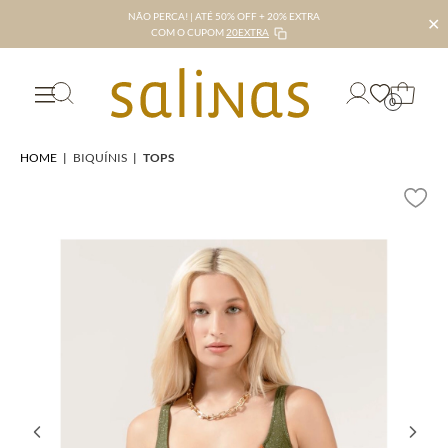
NÃO PERCA! | ATÉ 50% OFF + 20% EXTRA
✕
COM O CUPOM
20EXTRA
0
HOME
|
BIQUÍNIS
|
TOPS