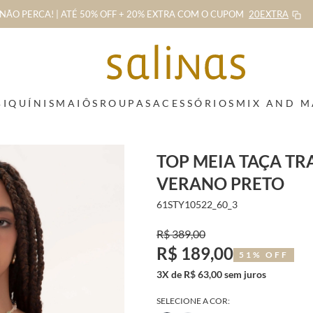
NÃO PERCA! | ATÉ 50% OFF + 20% EXTRA
COM O CUPOM
20EXTRA
BIQUÍNIS
MAIÔS
ROUPAS
ACESSÓRIOS
MIX AND 
TOP MEIA TAÇA T
VERANO PRETO
61STY10522_60_3
R$ 389,00
R$ 189,00
51% OFF
3X de R$ 63,00 sem juros
SELECIONE A COR: