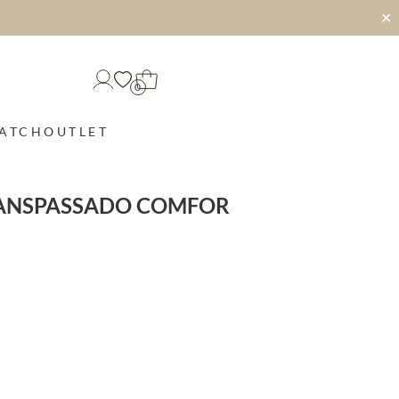
✕
0
MATCH
OUTLET
RANSPASSADO COMFOR