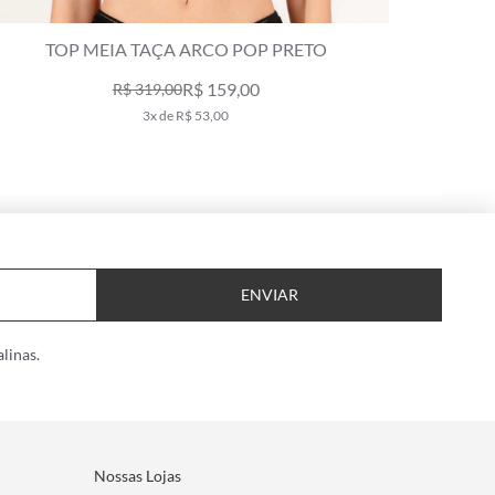
AIÔ MEIA TAÇA MADONNA CLÁSSICOS PRETO
MAIÔ M
R$ 598,00
10x de R$ 59,80
ENVIAR
linas.
Nossas Lojas