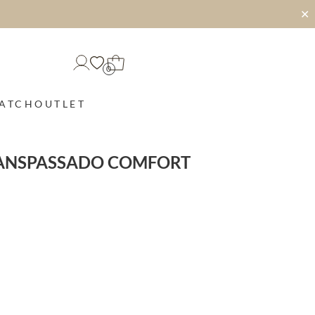
✕
0
MATCH
OUTLET
RANSPASSADO COMFORT