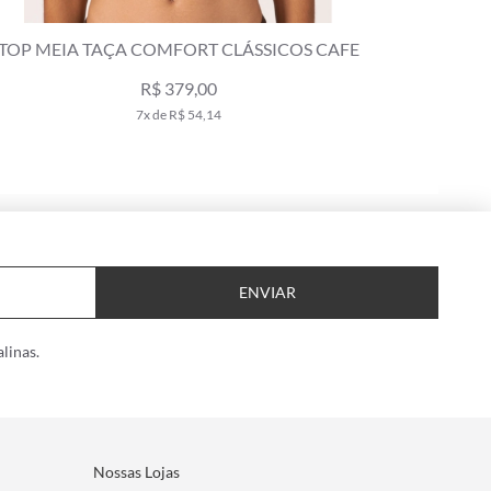
TOP MEIA TAÇA PALA COMFORT CLÁSSICOS
TOP ME
CAFE
R$ 359,00
7x de R$ 51,29
ENVIAR
linas.
Nossas Lojas