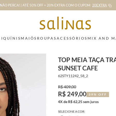
NÃO PERCA! | ATÉ 50% OFF + 20% EXTRA
COM O CUPOM
20EXTRA
BIQUÍNIS
MAIÔS
ROUPAS
ACESSÓRIOS
MIX AND 
TOP MEIA TAÇA T
SUNSET CAFE
62STY11242_58_2
R$ 409,00
R$ 249,00
39% OFF
4X de R$ 62,25 sem juros
SELECIONE A COR: