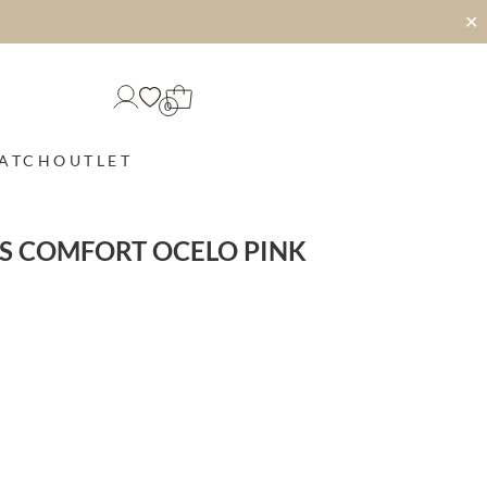
✕
0
MATCH
OUTLET
ES COMFORT OCELO PINK