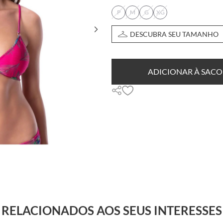
P
M
G
XG
DESCUBRA SEU TAMANHO
ADICIONAR À SACO
RELACIONADOS AOS SEUS INTERESSES