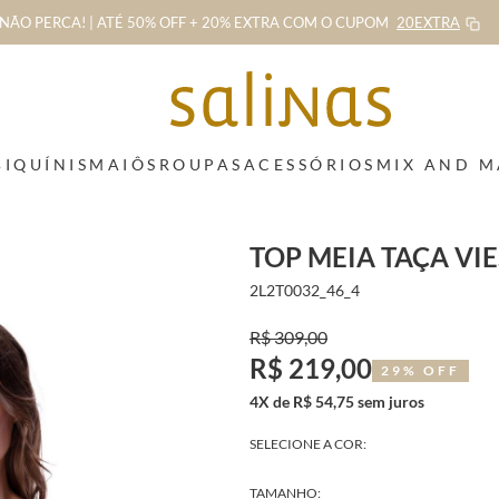
NÃO PERCA! | ATÉ 50% OFF + 20% EXTRA
COM O CUPOM
20EXTRA
BIQUÍNIS
MAIÔS
ROUPAS
ACESSÓRIOS
MIX AND 
TOP MEIA TAÇA VI
2L2T0032_46_4
R$ 309,00
R$ 219,00
29% OFF
4X de R$ 54,75 sem juros
SELECIONE A COR:
TAMANHO: