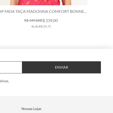
TOP MEIA TAÇA MADONNA COMFORT LAISE
TOP ME
PINK
R$ 139,00
R$ 289,00
2x de R$ 69,50
ENVIAR
linas.
Nossas Lojas