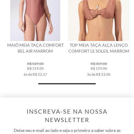
T
TOP MEIA TAÇA ALÇA LENÇO
TOP MEIA TAÇA COMFORT
COMFORT LE SOLEIL MARROM
CALIFÓRNIA MARROM
R$ 319,00
R$ 329,00
R$ 159,00
R$ 229,00
3x de R$ 53,00
4x de R$ 57,25
INSCREVA-SE NA NOSSA
NEWSLETTER
Deixe seu e-mail ao lado e seja o primeiro a saber sobre as