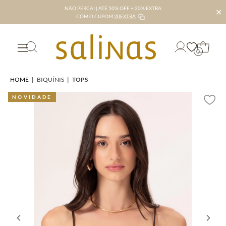
NÃO PERCA! | ATÉ 50% OFF + 20% EXTRA
✕
COM O CUPOM
20EXTRA
0
HOME
|
BIQUÍNIS
|
TOPS
NOVIDADE