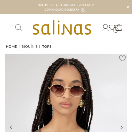
NÃO PERCA! | ATÉ 50% OFF + 20% EXTRA
✕
COM O CUPOM
20EXTRA
0
HOME
|
BIQUÍNIS
|
TOPS