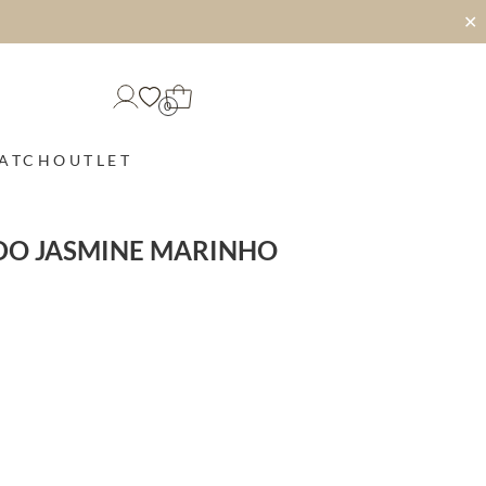
✕
0
MATCH
OUTLET
DO JASMINE MARINHO