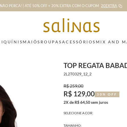
NÃO PERCA! | ATÉ 50% OFF + 20% EXTRA
COM O CUPOM
20EXTRA
BIQUÍNIS
MAIÔS
ROUPAS
ACESSÓRIOS
MIX AND 
TOP REGATA BABA
2L2T0329_12_2
R$ 259,00
R$ 129,00
50% OFF
2X de R$ 64,50 sem juros
SELECIONE A COR:
TAMANHO: