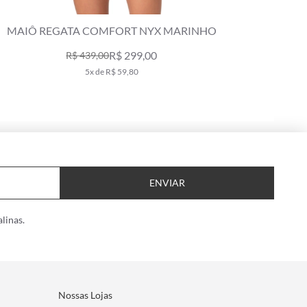
MAIÔ REGATA COMFORT NYX MARINHO
REGAT
R$ 299,00
R$ 439,00
5x de R$ 59,80
ENVIAR
linas.
Nossas Lojas