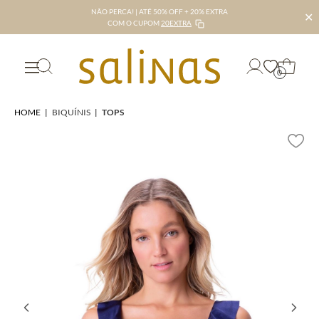
NÃO PERCA! | ATÉ 50% OFF + 20% EXTRA
✕
COM O CUPOM
20EXTRA
0
HOME
|
BIQUÍNIS
|
TOPS