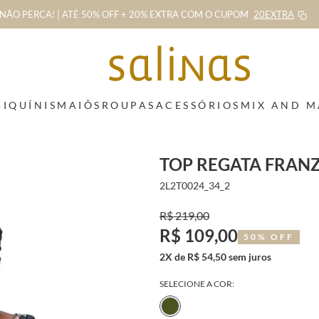
NÃO PERCA! | ATÉ 50% OFF + 20% EXTRA
COM O CUPOM
20EXTRA
BIQUÍNIS
MAIÔS
ROUPAS
ACESSÓRIOS
MIX AND 
TOP REGATA FRAN
2L2T0024_34_2
R$ 219,00
R$ 109,00
50% OFF
2X de R$ 54,50 sem juros
SELECIONE A COR: