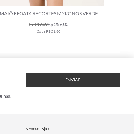
MAIÔ REGATA RECORTES MYKONOS VERDE
REG
MILITAR
R$ 259,00
R$ 519,00
5x de R$ 51,80
ENVIAR
linas.
Nossas Lojas