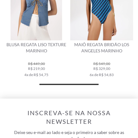
LUSA REGATA LISO TEXTURE
MAIÔ REGATA BRIDÃO LOS
MAIÔ
MARINHO
ANGELES MARINHO
R$ 449,00
R$ 549,00
R$ 219,00
R$ 329,00
4x de R$ 54,75
6x de R$ 54,83
INSCREVA-SE NA NOSSA
NEWSLETTER
Deixe seu e-mail ao lado e seja o primeiro a saber sobre as