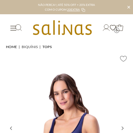
NÃO PERCA! | ATÉ 50% OFF + 20% EXTRA
✕
COM O CUPOM
20EXTRA
0
HOME
|
BIQUÍNIS
|
TOPS