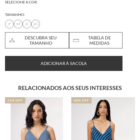
SELECIONE A COR:
TAMANHO:
P
M
G
XG
DESCUBRA SEU
TABELA DE
TAMANHO
MEDIDAS
ADICIONAR À SACOLA
RELACIONADOS AOS SEUS INTERESSES
1% OFF
40% OFF
32% 