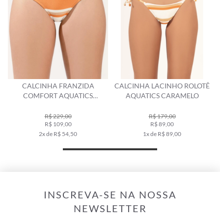
CALCINHA FRANZIDA
CALCINHA LACINHO ROLOTÊ
CAL
COMFORT AQUATICS
AQUATICS CARAMELO
A
CARAMELO
R$ 229,00
R$ 179,00
R$ 109,00
R$ 89,00
2x de R$ 54,50
1x de R$ 89,00
INSCREVA-SE NA NOSSA
NEWSLETTER