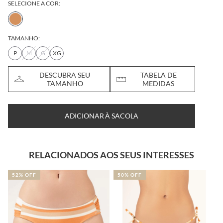
SELECIONE A COR:
TAMANHO:
P
M
G
XG
DESCUBRA SEU
TABELA DE
TAMANHO
MEDIDAS
ADICIONAR À SACOLA
RELACIONADOS AOS SEUS INTERESSES
2% OFF
50% OFF
28% 