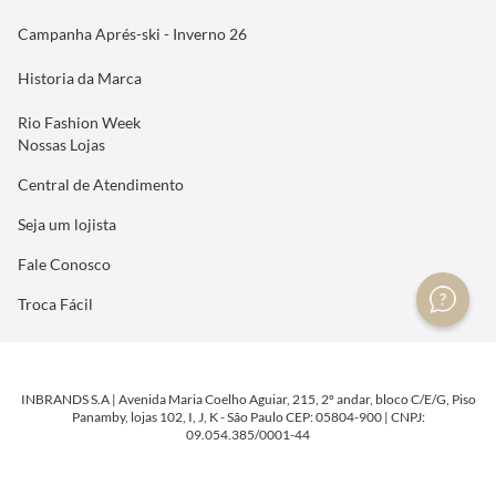
Campanha Aprés-ski - Inverno 26
Historia da Marca
Rio Fashion Week
Nossas Lojas
Central de Atendimento
Seja um lojista
Fale Conosco
Troca Fácil
INBRANDS S.A | Avenida Maria Coelho Aguiar, 215, 2º andar, bloco C/E/G, Piso
Panamby, lojas 102, I, J, K - São Paulo CEP: 05804-900 | CNPJ:
09.054.385/0001-44
DESENVOLVIDO POR
TECNOLOGIA