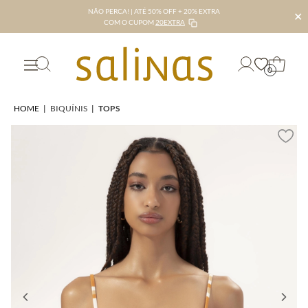
NÃO PERCA! | ATÉ 50% OFF + 20% EXTRA
✕
COM O CUPOM
20EXTRA
0
HOME
|
BIQUÍNIS
|
TOPS