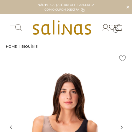
NÃO PERCA! | ATÉ 50% OFF + 20% EXTRA
✕
COM O CUPOM
20EXTRA
0
HOME
|
BIQUÍNIS