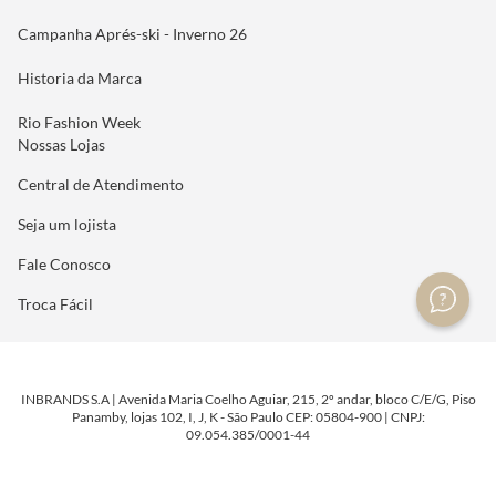
Campanha Aprés-ski - Inverno 26
Historia da Marca
Rio Fashion Week
Nossas Lojas
Central de Atendimento
Seja um lojista
Fale Conosco
Troca Fácil
INBRANDS S.A | Avenida Maria Coelho Aguiar, 215, 2º andar, bloco C/E/G, Piso
Panamby, lojas 102, I, J, K - São Paulo CEP: 05804-900 | CNPJ:
09.054.385/0001-44
DESENVOLVIDO POR
TECNOLOGIA