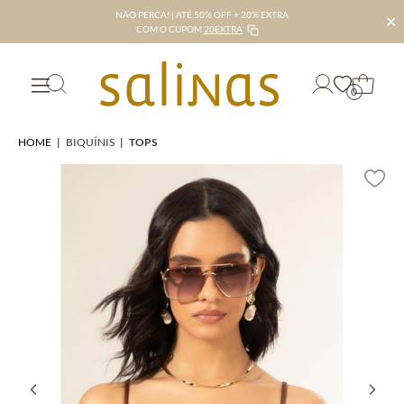
NÃO PERCA! | ATÉ 50% OFF + 20% EXTRA
✕
COM O CUPOM
20EXTRA
0
HOME
|
BIQUÍNIS
|
TOPS