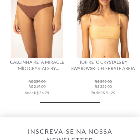
CALCINHA RETA MIRACLE
TOP RETO CRYSTALS BY
MÍDI CRYSTALS BY
SWAROVSKI CELEBRATE AREIA
SWAROVSKI CELEBRATE
MARROM
R$ 359,00
R$ 599,00
R$ 219,00
R$ 359,00
4x de R$ 54,75
7x de R$ 51,29
INSCREVA-SE NA NOSSA