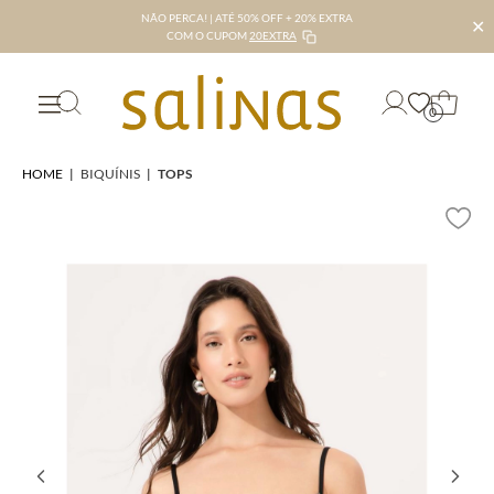
NÃO PERCA! | ATÉ 50% OFF + 20% EXTRA
✕
COM O CUPOM
20EXTRA
0
HOME
|
BIQUÍNIS
|
TOPS