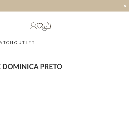
✕
0
MATCH
OUTLET
E DOMINICA PRETO