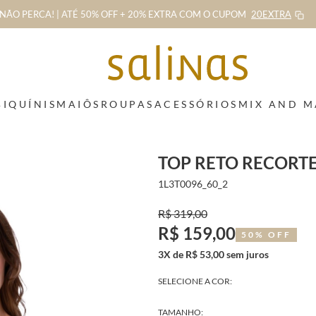
NÃO PERCA! | ATÉ 50% OFF + 20% EXTRA
COM O CUPOM
20EXTRA
BIQUÍNIS
MAIÔS
ROUPAS
ACESSÓRIOS
MIX AND 
TOP RETO RECORT
1L3T0096_60_2
R$ 319,00
R$ 159,00
50% OFF
3X de R$ 53,00 sem juros
SELECIONE A COR:
TAMANHO: