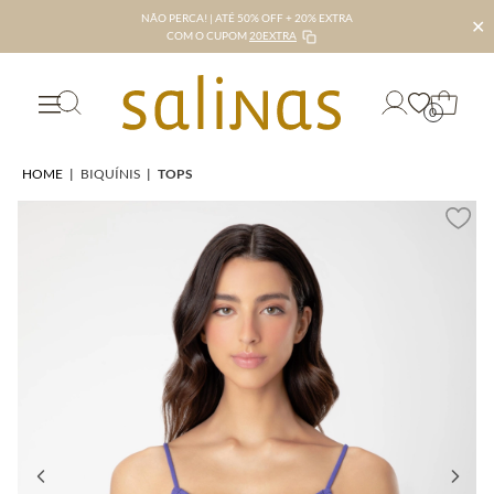
NÃO PERCA! | ATÉ 50% OFF + 20% EXTRA
✕
COM O CUPOM
20EXTRA
0
HOME
|
BIQUÍNIS
|
TOPS