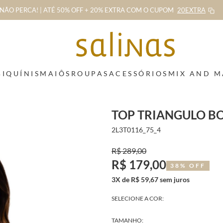
NÃO PERCA! | ATÉ 50% OFF + 20% EXTRA
COM O CUPOM
20EXTRA
BIQUÍNIS
MAIÔS
ROUPAS
ACESSÓRIOS
MIX AND 
TOP TRIANGULO B
2L3T0116_75_4
R$ 289,00
R$ 179,00
38% OFF
3X de R$ 59,67 sem juros
SELECIONE A COR:
TAMANHO: