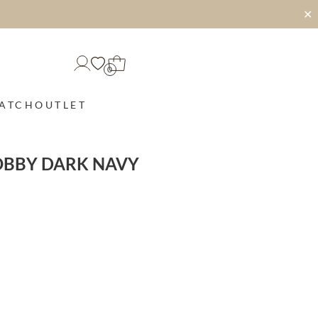
✕
0
MATCH
OUTLET
OBBY DARK NAVY