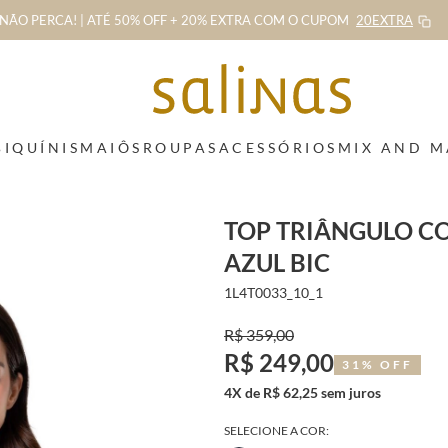
NÃO PERCA! | ATÉ 50% OFF + 20% EXTRA
COM O CUPOM
20EXTRA
BIQUÍNIS
MAIÔS
ROUPAS
ACESSÓRIOS
MIX AND 
TOP TRIÂNGULO C
AZUL BIC
1L4T0033_10_1
R$ 359,00
R$ 249,00
31% OFF
4X de R$ 62,25 sem juros
SELECIONE A COR: