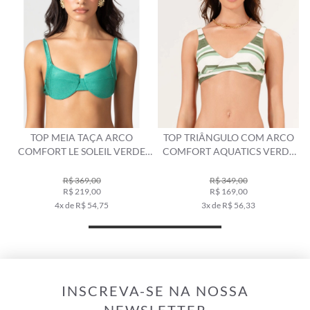
A ARCO
TOP TRIÂNGULO COM ARCO
TOP TRIÂNGULO COM
IL VERDE
COMFORT AQUATICS VERDE
COMFORT BOBBY AZU
ARMY
R$ 349,00
R$ 359,00
R$ 169,00
R$ 249,00
75
3x de R$ 56,33
4x de R$ 62,25
INSCREVA-SE NA NOSSA