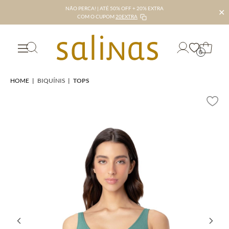
NÃO PERCA! | ATÉ 50% OFF + 20% EXTRA
✕
COM O CUPOM
20EXTRA
0
HOME
|
BIQUÍNIS
|
TOPS