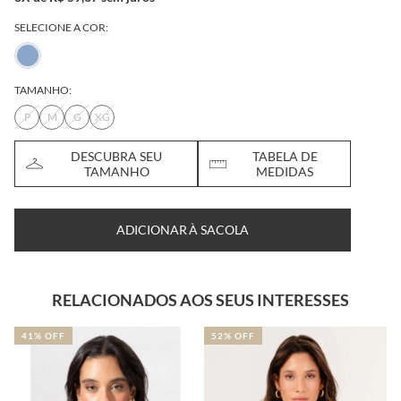
SELECIONE A COR:
TAMANHO:
P
M
G
XG
DESCUBRA SEU
TABELA DE
TAMANHO
MEDIDAS
ADICIONAR À SACOLA
RELACIONADOS AOS SEUS INTERESSES
52% OFF
31% OFF