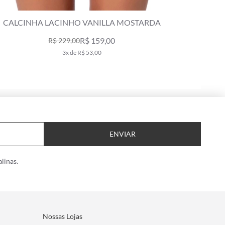
CALCINHA PALA VANILLA MOSTARDA
CAL
R$ 129,00
R$ 179,00
2x de R$ 64,50
ENVIAR
linas.
Nossas Lojas