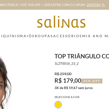
NÃO PERCA! | ATÉ 50% OFF + 20% EXTRA
COM O CUPOM
20EXTRA
BIQUÍNIS
MAIÔS
ROUPAS
ACESSÓRIOS
MIX AND 
TOP TRIÂNGULO C
1L2T0016_23_2
R$ 259,00
R$ 179,00
31% OFF
3X de R$ 59,67 sem juros
SELECIONE A COR: