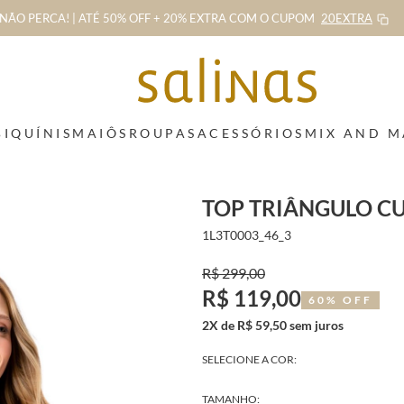
NÃO PERCA! | ATÉ 50% OFF + 20% EXTRA
COM O CUPOM
20EXTRA
BIQUÍNIS
MAIÔS
ROUPAS
ACESSÓRIOS
MIX AND 
TOP TRIÂNGULO C
1L3T0003_46_3
R$ 299,00
R$ 119,00
60% OFF
2X de R$ 59,50 sem juros
SELECIONE A COR:
TAMANHO: