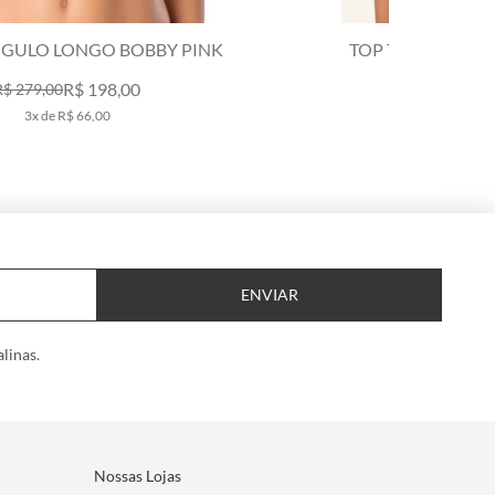
TOP TRIÂNGULO LONGO GAIA PINK
TOP TRI
R$ 229,00
R$ 379,00
4x de R$ 57,25
ENVIAR
linas.
Nossas Lojas