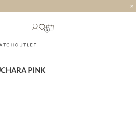
✕
0
MATCH
OUTLET
UCHARA PINK