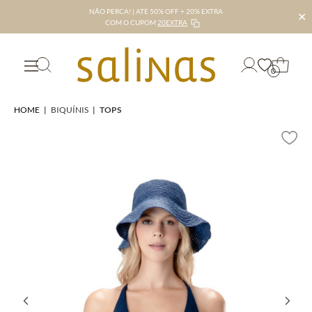
NÃO PERCA! | ATÉ 50% OFF + 20% EXTRA
✕
COM O CUPOM
20EXTRA
0
HOME
|
BIQUÍNIS
|
TOPS