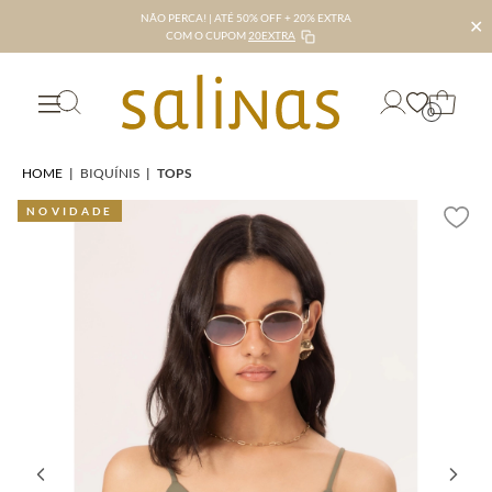
NÃO PERCA! | ATÉ 50% OFF + 20% EXTRA
✕
COM O CUPOM
20EXTRA
0
HOME
|
BIQUÍNIS
|
TOPS
NOVIDADE