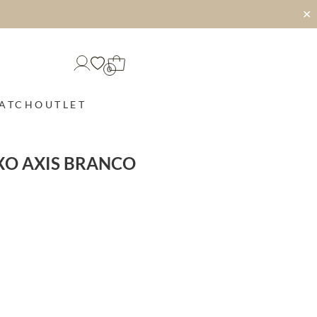
✕
0
MATCH
OUTLET
XO AXIS BRANCO