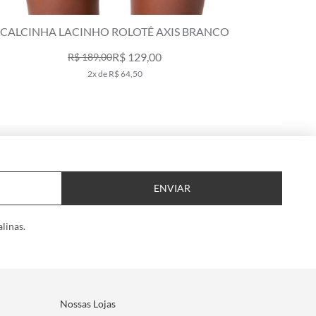
NHA LACINHO ROLOTÊ AXIS BRANCO
MAIÔ TRIÂNG
R$ 129,00
R$ 189,00
R
2x de R$ 64,50
ENVIAR
linas.
Nossas Lojas