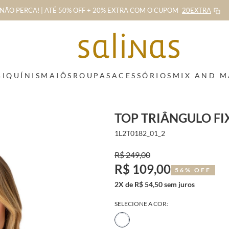
NÃO PERCA! | ATÉ 50% OFF + 20% EXTRA
COM O CUPOM
20EXTRA
BIQUÍNIS
MAIÔS
ROUPAS
ACESSÓRIOS
MIX AND 
TOP TRIÂNGULO FI
1L2T0182_01_2
R$ 249,00
R$ 109,00
56% OFF
2X de R$ 54,50 sem juros
SELECIONE A COR: