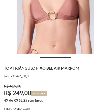
TOP TRIÂNGULO FIXO BEL AIR MARROM
62STY13426_50_1
R$ 419,00
R$ 249,00
41% OFF
4X de R$ 62,25 sem juros
SELECIONE A COR: