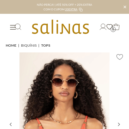
NÃO PERCA! | ATÉ 50% OFF + 20% EXTRA
✕
COM O CUPOM
20EXTRA
0
HOME
|
BIQUÍNIS
|
TOPS