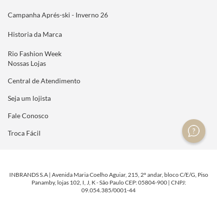
Campanha Aprés-ski - Inverno 26
Historia da Marca
Rio Fashion Week
Nossas Lojas
Central de Atendimento
Seja um lojista
Fale Conosco
Troca Fácil
INBRANDS S.A | Avenida Maria Coelho Aguiar, 215, 2º andar, bloco C/E/G, Piso
Panamby, lojas 102, I, J, K - São Paulo CEP: 05804-900 | CNPJ:
09.054.385/0001-44
DESENVOLVIDO POR
TECNOLOGIA