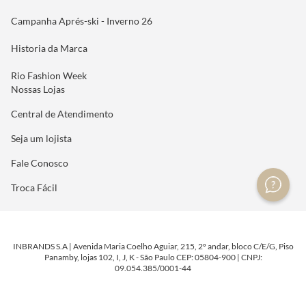
Campanha Aprés-ski - Inverno 26
Historia da Marca
Rio Fashion Week
Nossas Lojas
Central de Atendimento
Seja um lojista
Fale Conosco
Troca Fácil
INBRANDS S.A | Avenida Maria Coelho Aguiar, 215, 2º andar, bloco C/E/G, Piso
Panamby, lojas 102, I, J, K - São Paulo CEP: 05804-900 | CNPJ:
09.054.385/0001-44
DESENVOLVIDO POR
TECNOLOGIA