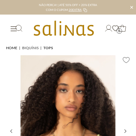
NÃO PERCA! | ATÉ 50% OFF + 20% EXTRA
✕
COM O CUPOM
20EXTRA
0
HOME
|
BIQUÍNIS
|
TOPS