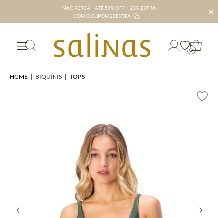
NÃO PERCA! | ATÉ 50% OFF + 20% EXTRA
✕
COM O CUPOM
20EXTRA
0
HOME
|
BIQUÍNIS
|
TOPS