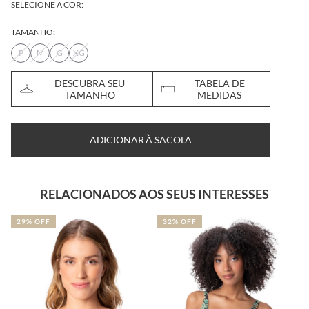
SELECIONE A COR:
TAMANHO:
P
M
G
XG
DESCUBRA SEU
TABELA DE
TAMANHO
MEDIDAS
ADICIONAR À SACOLA
RELACIONADOS AOS SEUS INTERESSES
29% OFF
32% OFF