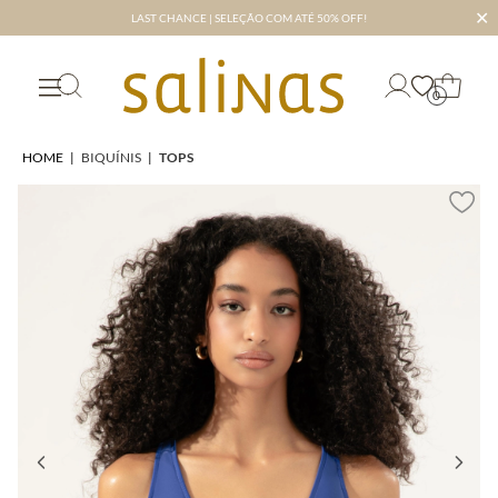
✕
LAST CHANCE | SELEÇÃO COM ATÉ 50% OFF!
0
HOME
|
BIQUÍNIS
|
TOPS