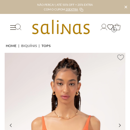
NÃO PERCA! | ATÉ 50% OFF + 20% EXTRA
✕
COM O CUPOM
20EXTRA
0
HOME
|
BIQUÍNIS
|
TOPS