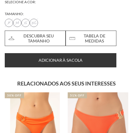
SELECIONE A COR:
TAMANHO:
P
M
G
XG
DESCUBRA SEU
TABELA DE
TAMANHO
MEDIDAS
ADICIONAR À SACOLA
RELACIONADOS AOS SEUS INTERESSES
50% OFF
51% OFF