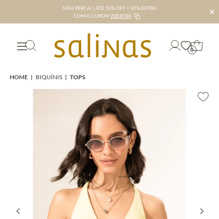
NÃO PERCA! | ATÉ 50% OFF + 20% EXTRA
✕
COM O CUPOM
20EXTRA
0
HOME
|
BIQUÍNIS
|
TOPS