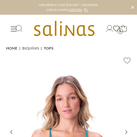
NÃO PERCA! | ATÉ 50% OFF + 20% EXTRA
✕
COM O CUPOM
20EXTRA
0
HOME
|
BIQUÍNIS
|
TOPS