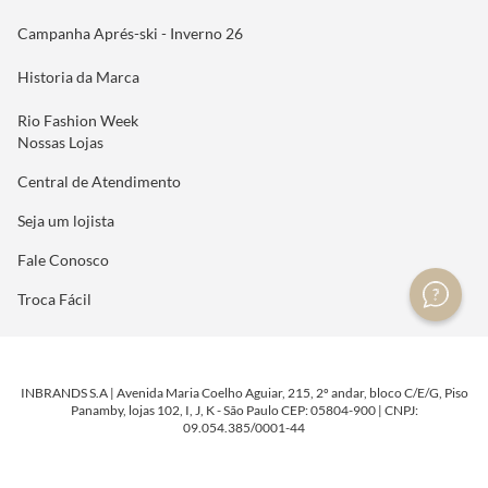
Campanha Aprés-ski - Inverno 26
Historia da Marca
Rio Fashion Week
Nossas Lojas
Central de Atendimento
Seja um lojista
Fale Conosco
Troca Fácil
INBRANDS S.A | Avenida Maria Coelho Aguiar, 215, 2º andar, bloco C/E/G, Piso
Panamby, lojas 102, I, J, K - São Paulo CEP: 05804-900 | CNPJ:
09.054.385/0001-44
DESENVOLVIDO POR
TECNOLOGIA