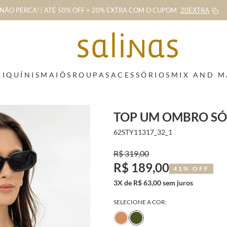
NÃO PERCA! | ATÉ 50% OFF + 20% EXTRA
COM O CUPOM
20EXTRA
BIQUÍNIS
MAIÔS
ROUPAS
ACESSÓRIOS
MIX AND 
TOP UM OMBRO SÓ
62STY11317_32_1
R$ 319,00
R$ 189,00
41% OFF
3X de R$ 63,00 sem juros
SELECIONE A COR: