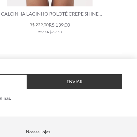
MAIÔ REGATA CREPE SHINE VERDE ESCURO
SAIA 
R$ 398,00
R$ 689,00
7x de R$ 56,86
ENVIAR
linas.
Nossas Lojas