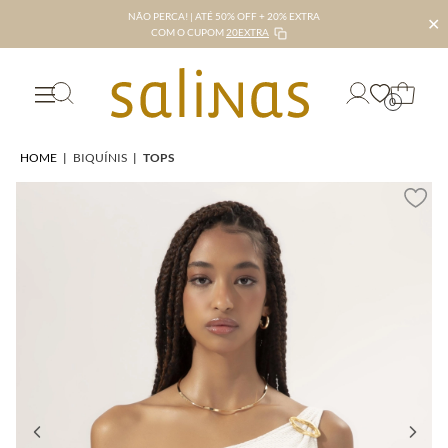
NÃO PERCA! | ATÉ 50% OFF + 20% EXTRA
✕
COM O CUPOM
20EXTRA
0
HOME
|
BIQUÍNIS
|
TOPS