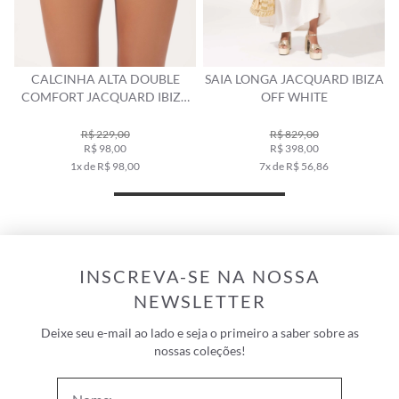
CALCINHA ALTA DOUBLE
SAIA LONGA JACQUARD IBIZA
E
COMFORT JACQUARD IBIZA
OFF WHITE
OFF WHITE
R$ 229,00
R$ 829,00
R$ 98,00
R$ 398,00
1x de R$ 98,00
7x de R$ 56,86
INSCREVA-SE NA NOSSA
NEWSLETTER
Deixe seu e-mail ao lado e seja o primeiro a saber sobre as
nossas coleções!