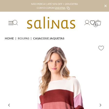
NÃO PERCA! | ATÉ 50% OFF + 20% EXTRA
✕
COM O CUPOM
20EXTRA
0
HOME
|
ROUPAS
|
CASACOS E JAQUETAS