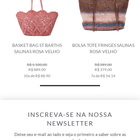
BASKET BAG ST BARTHS
BOLSA TOTE FRINGES SALINAS
B
SALINAS ROSA VELHO
ROSA VELHO
R$ 1.100,00
R$ 589,00
R$ 889,00
R$ 379,00
10x de R$ 88,90
7x de R$ 54,14
INSCREVA-SE NA NOSSA
NEWSLETTER
Deixe seu e-mail ao lado e seja o primeiro a saber sobre as