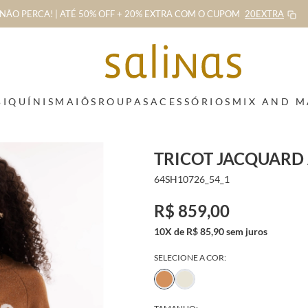
NÃO PERCA! | ATÉ 50% OFF + 20% EXTRA
COM O CUPOM
20EXTRA
BIQUÍNIS
MAIÔS
ROUPAS
ACESSÓRIOS
MIX AND 
TRICOT JACQUARD
64SH10726_54_1
R$ 859,00
10X de R$ 85,90 sem juros
SELECIONE A COR: