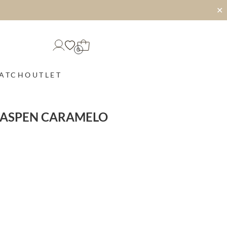
✕
0
MATCH
OUTLET
 ASPEN CARAMELO