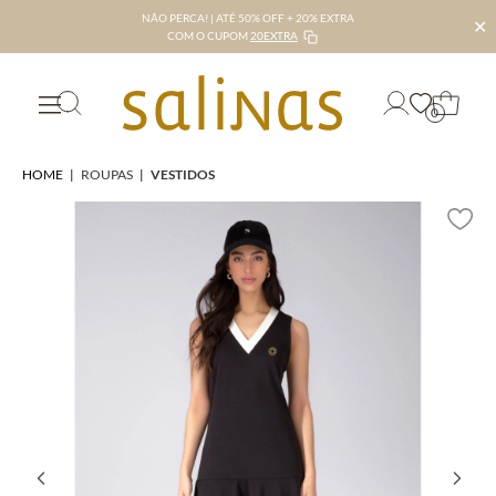
NÃO PERCA! | ATÉ 50% OFF + 20% EXTRA
✕
COM O CUPOM
20EXTRA
0
HOME
|
ROUPAS
|
VESTIDOS