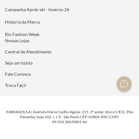
Campanha Aprés-ski - Inverno 26
Historia da Marca
Rio Fashion Week
Nossas Lojas
Central de Atendimento
Seja um lojista
Fale Conosco
Troca Fácil
INBRANDS S.A | Avenida Maria Coelho Aguiar, 215, 2º andar, bloco C/E/G, Piso
Panamby, lojas 102, I, J, K - São Paulo CEP: 05804-900 | CNPJ:
09.054.385/0001-44
DESENVOLVIDO POR
TECNOLOGIA