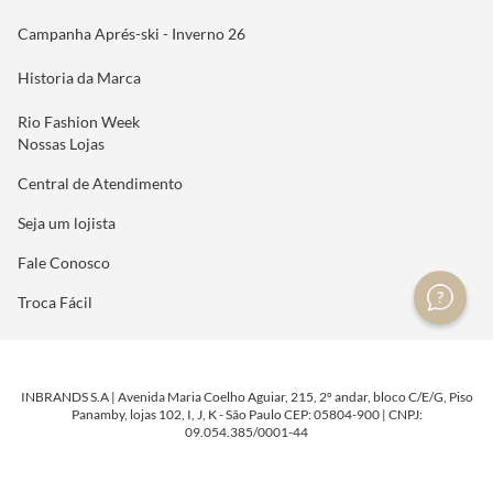
Campanha Aprés-ski - Inverno 26
Historia da Marca
Rio Fashion Week
Nossas Lojas
Central de Atendimento
Seja um lojista
Fale Conosco
Troca Fácil
INBRANDS S.A | Avenida Maria Coelho Aguiar, 215, 2º andar, bloco C/E/G, Piso
Panamby, lojas 102, I, J, K - São Paulo CEP: 05804-900 | CNPJ:
09.054.385/0001-44
DESENVOLVIDO POR
TECNOLOGIA