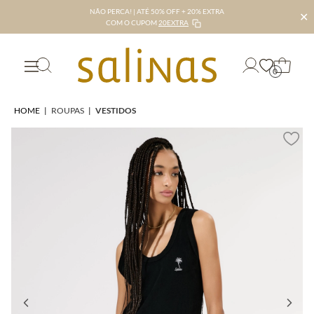
NÃO PERCA! | ATÉ 50% OFF + 20% EXTRA
✕
COM O CUPOM
20EXTRA
0
HOME
|
ROUPAS
|
VESTIDOS