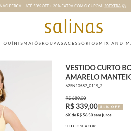
NÃO PERCA! | ATÉ 50% OFF + 20% EXTRA
COM O CUPOM
20EXTRA
BIQUÍNIS
MAIÔS
ROUPAS
ACESSÓRIOS
MIX AND 
VESTIDO CURTO B
AMARELO MANTEI
62SN10587_0119_2
R$ 689,00
R$ 339,00
51% OFF
6X de R$ 56,50 sem juros
SELECIONE A COR: