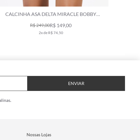
CALCINHA LACINHO JUNTO BOBBY AMARELO
CALCIN
MANTEIGA
R$ 139,00
R$ 229,00
2x de R$ 69,50
ENVIAR
linas.
Nossas Lojas