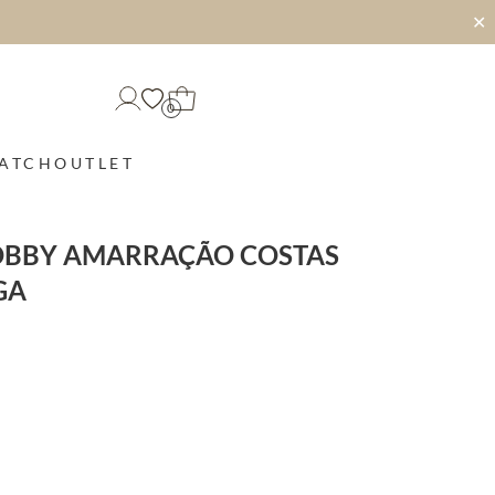
✕
0
MATCH
OUTLET
OBBY AMARRAÇÃO COSTAS
GA