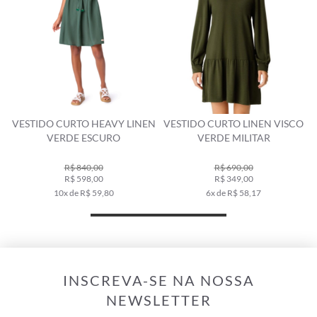
E
VESTIDO CURTO HEAVY LINEN
VESTIDO CURTO LINEN VISCO
VERDE ESCURO
VERDE MILITAR
R$ 840,00
R$ 690,00
R$ 598,00
R$ 349,00
10x de R$ 59,80
6x de R$ 58,17
INSCREVA-SE NA NOSSA
NEWSLETTER