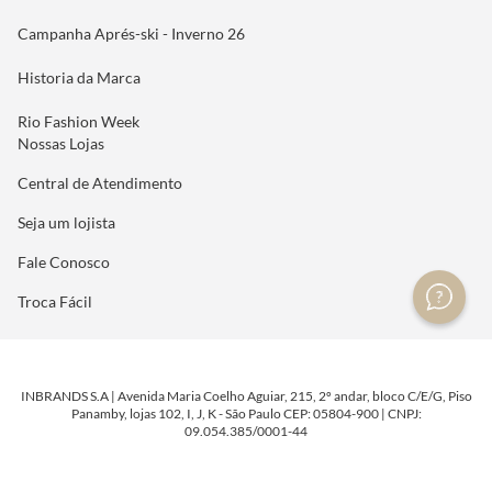
Campanha Aprés-ski - Inverno 26
Historia da Marca
Rio Fashion Week
Nossas Lojas
Central de Atendimento
Seja um lojista
Fale Conosco
Troca Fácil
INBRANDS S.A | Avenida Maria Coelho Aguiar, 215, 2º andar, bloco C/E/G, Piso
Panamby, lojas 102, I, J, K - São Paulo CEP: 05804-900 | CNPJ:
09.054.385/0001-44
DESENVOLVIDO POR
TECNOLOGIA