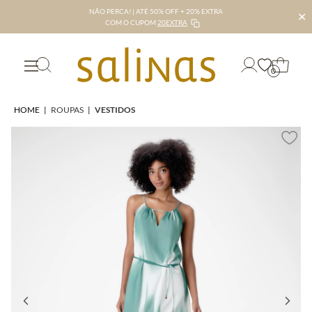
NÃO PERCA! | ATÉ 50% OFF + 20% EXTRA
✕
COM O CUPOM
20EXTRA
0
HOME
|
ROUPAS
|
VESTIDOS