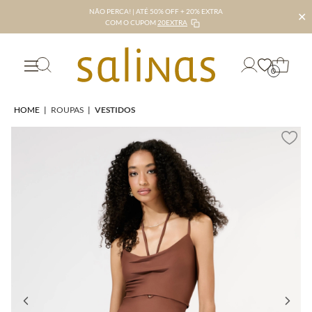
NÃO PERCA! | ATÉ 50% OFF + 20% EXTRA
✕
COM O CUPOM
20EXTRA
0
HOME
|
ROUPAS
|
VESTIDOS