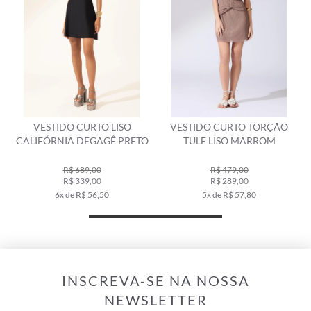
O CURTO LISO
VESTIDO CURTO TORÇÃO
VESTIDO C
A DEGAGÊ PRETO
TULE LISO MARROM
BLOSSOM
$ 689,00
R$ 479,00
R$ 1.4
$ 339,00
R$ 289,00
R$ 73
de R$ 56,50
5x de R$ 57,80
10x de R
INSCREVA-SE NA NOSSA
NEWSLETTER